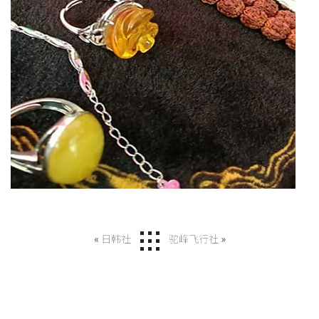
«
日韩社
驼峰飞行社
»