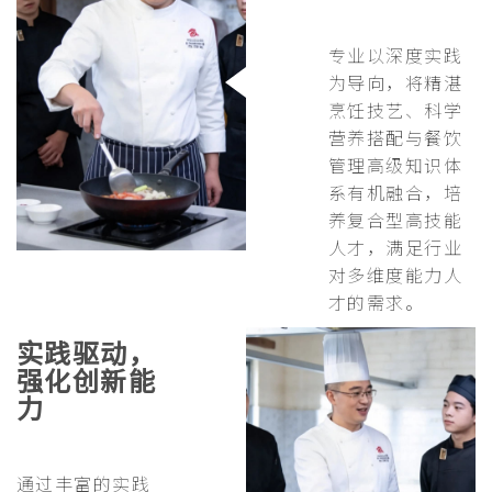
专业以深度实践
为导向，将精湛
烹饪技艺、科学
营养搭配与餐饮
管理高级知识体
系有机融合，培
养复合型高技能
人才，满足行业
对多维度能力人
才的需求。
实践驱动，
强化创新能
力
通过丰富的实践