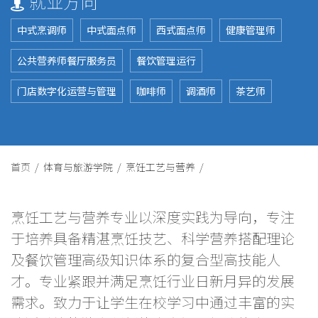
就业方向
中式烹调师
中式面点师
西式面点师
健康管理师
公共营养师餐厅服务员
餐饮管理运行
门店数字化运营与管理
咖啡师
调酒师
茶艺师
首页 /
体育与旅游学院 /
烹饪工艺与营养 /
烹饪工艺与营养专业以深度实践为导向，专注
于培养具备精湛烹饪技艺、科学营养搭配理论
及餐饮管理高级知识体系的复合型高技能人
才。专业紧跟并满足烹饪行业日新月异的发展
需求。致力于让学生在校学习中通过丰富的实