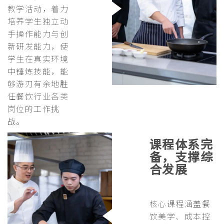
教学活动，着力
培养学生独立动
手操作能力与创
新研发能力，使
学生在真实环境
中锤炼技能，能
够游刃有余地胜
任餐饮行业各类
岗位的工作挑
战。
课程体系完
备，支撑综
合发展
核心课程涵盖餐
饮美学、成本控