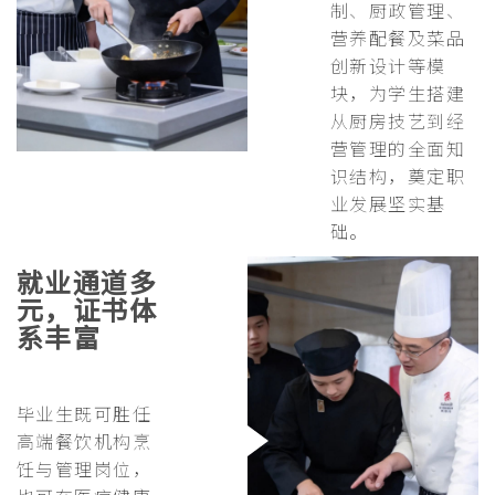
制、厨政管理、
营养配餐及菜品
创新设计等模
块，为学生搭建
从厨房技艺到经
营管理的全面知
识结构，奠定职
业发展坚实基
础。
就业通道多
元，证书体
系丰富
毕业生既可胜任
高端餐饮机构烹
饪与管理岗位，