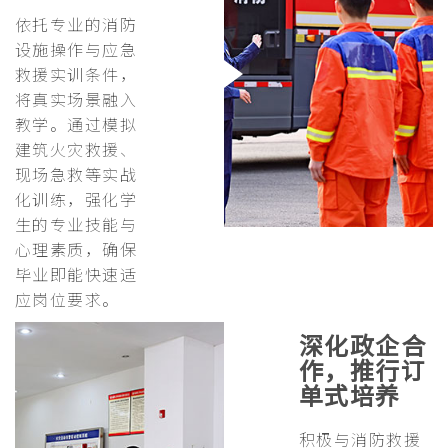
依托专业的消防
设施操作与应急
救援实训条件，
将真实场景融入
教学。通过模拟
建筑火灾救援、
现场急救等实战
化训练，强化学
生的专业技能与
心理素质，确保
毕业即能快速适
应岗位要求。
深化政企合
作，推行订
单式培养
积极与消防救援