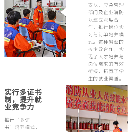
支队、应急管理
部门及企业消防
队建立深度合
作，推行岗位实
习与订单培养模
式。这种紧密的
校企政合作，实
现了人才培养与
岗位需求的有效
衔接，拓宽了学
生的就业渠道。
实行多证书
制，提升就
业竞争力
推行“多证
书”培养模式，