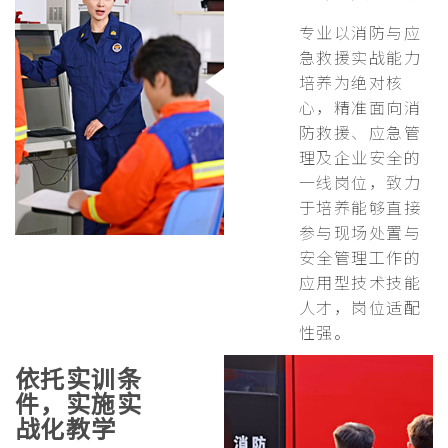
专业以消防与应
急救援实战能力
培养为绝对核
心，精准面向消
防救援、应急管
理及企业安全的
一线岗位，致力
于培养能够直接
参与现场处置与
安全管理工作的
应用型技术技能
人才，岗位适配
性强。
依托实训条
件，实施实
战化教学