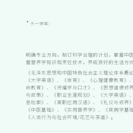
大一学年：
明确专业方向，制订科学合理的计划，掌握中
握营养学知识和烹饪技术，养成良好的生活方
《毛泽东思想和中国特色社会主义理论体系概
《大学英语》、《体育》、《心理健康教育》
命教育》、《传播学与口才》、《思想道德修
与政策》、《职业生涯规划》、《大学英语》
息检索》、《高职应用汉语》、《礼仪与修养
《中医基础》、《实用营养学》、《疾病学基
《人类行为与社会环境/花艺与茶道》。