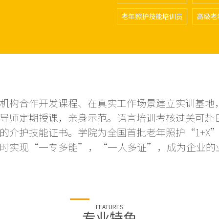
老年照护技能培训员
高级老
机构合作开发课程、在真实工作场景建立实训基地
导师定期授课，亲身示范。语言培训考核过关可赴
的介护技能证书。学院为全国首批老年照护“1+X
时实现“一专多能”，“一人多证”，成为企业的
FEATURES
专业特色