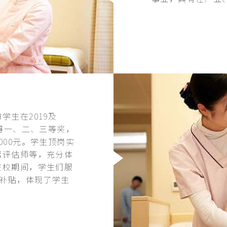
生在2019及
得一、二、三等奖，
00元。学生顶岗实
席评估师等，充分体
在校期间，学生们服
务补贴，体现了学生