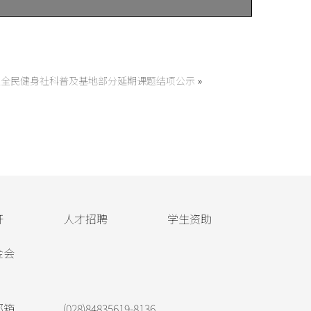
驿区全民健身社科普及基地部分延期课题结项公示
»
开
人才招聘
学生资助
金会
邮箱
(028)84835619-8136