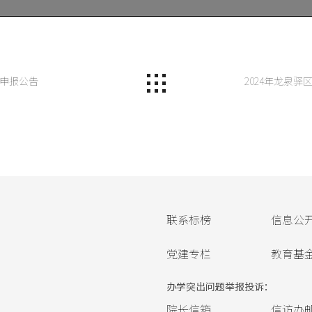
题申报公告
2024年龙泉
联系标榜
信息公
党建专栏
教育基
办学突出问题举报投诉：
院长信箱
信访办